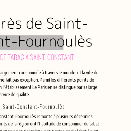
rès de Saint-
nt-Fournoulès
DE TABAC À SAINT-CONSTANT-
largement consommée à travers le monde, et la ville de
e fait pas exception. Parmi les différents points de
, l'établissement Le Parisien se distingue par sa large
rvice de qualité.
à Saint-Constant-Fournoulès
-Constant-Fournoulès remonte à plusieurs décennies.
ants de la région ont l'habitude de consommer du tabac
 ce soit des cigarettes, des cigares ou du tabac à pipe.