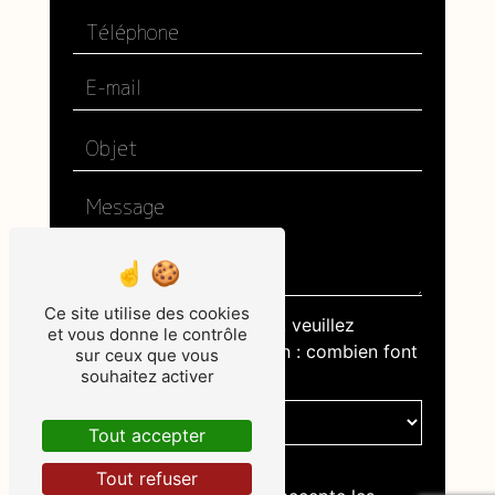
Ce site utilise des cookies
Vous n'êtes pas un robot, veuillez
et vous donne le contrôle
répondre à cette question : combien font
sur ceux que vous
souhaitez activer
six plus trois ?
Tout accepter
Tout refuser